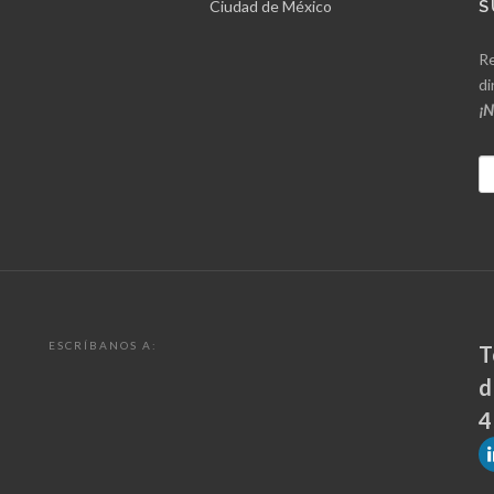
Ciudad de México
S
Re
di
¡N
ESCRÍBANOS A:
T
d
4