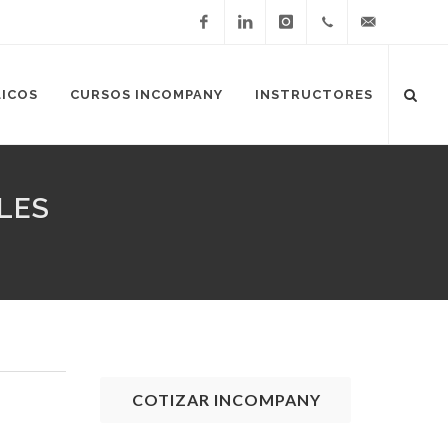
Facebook
LinkedIn
Instagram
3336114712
LICOS
CURSOS INCOMPANY
INSTRUCTORES
ALES
COTIZAR INCOMPANY