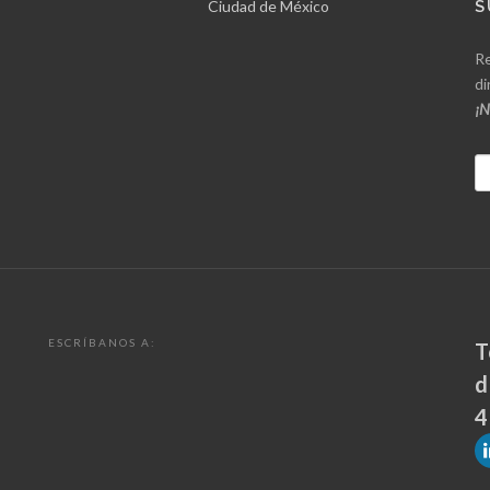
Ciudad de México
S
Re
di
¡N
ESCRÍBANOS A:
T
d
4